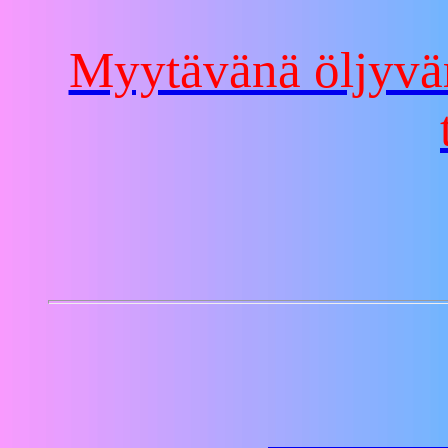
Myytävänä öljyvär