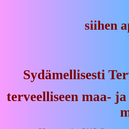
siihen a
Sydämellisesti Te
terveelliseen maa- j
m