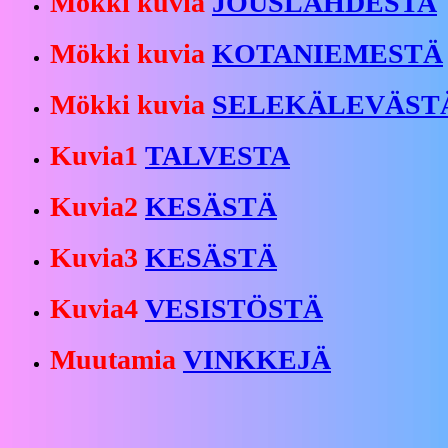
Mökki kuvia
JOUSLAHDESTA
Mökki kuvia
KOTANIEMESTÄ
Mökki kuvia
SELEKÄLEVÄST
Kuvia1
TALVESTA
Kuvia2
KESÄSTÄ
Kuvia3
KESÄSTÄ
Kuvia4
VESISTÖSTÄ
Muutamia
VINKKEJÄ