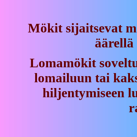
Mökit sijaitsevat 
äärellä
Lomamökit soveltu
lomailuun tai kak
hiljentymiseen 
r