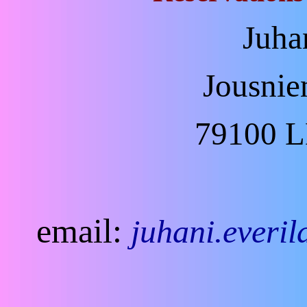
Juha
Jousnie
79100 
email:
juhani.everi