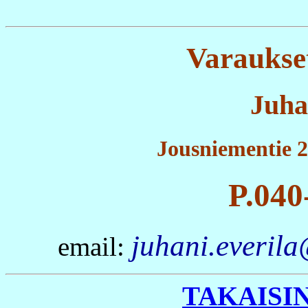
Varaukset
Juha
Jousniementie 2
P.040
juhani.everil
email:
TAKAISI